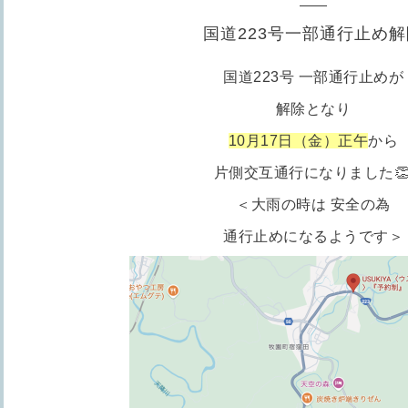
国道223号一部通行止め解
国道223号
一部
通行止めが
解除となり
10月17日（金）正午
から
片側交互通行
に
なりました

＜大雨の時は 安全の為
通行止めになるようです＞